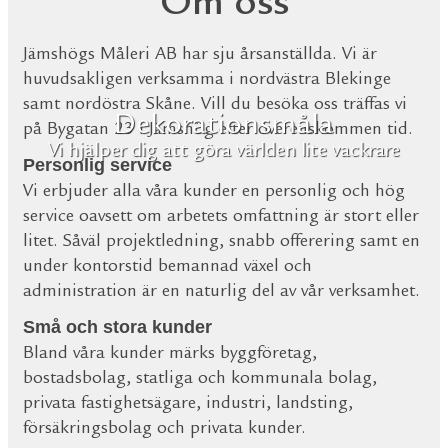
Om oss
Jämshögs Måleri AB har sju årsanställda. Vi är
huvudsakligen verksamma i nordvästra Blekinge
samt nordöstra Skåne. Vill du besöka oss träffas vi
Dekorationsmåla
på Bygatan 23 i Jämshög efter överenskommen tid.
Vi hjälper dig att göra världen lite vackrare
Personlig service
Vi erbjuder alla våra kunder en personlig och hög
service oavsett om arbetets omfattning är stort eller
litet. Såväl projektledning, snabb offerering samt en
under kontorstid bemannad växel och
administration är en naturlig del av vår verksamhet.
Små och stora kunder
Bland våra kunder märks byggföretag,
bostadsbolag, statliga och kommunala bolag,
privata fastighetsägare, industri, landsting,
försäkringsbolag och privata kunder.