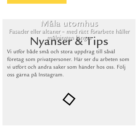
Måla utomhus
Fasader eller altaner – med rätt förarbete håller
målningen längre
Nyanser & Tips
Vi utför både små och stora uppdrag till såväl
företag som privatpersoner. Här ser du arbeten som
vi utfört och andra saker som händer hos oss. Följ
oss gärna på Instagram.