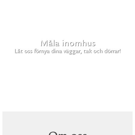
Måla inomhus
Låt oss förnya dina väggar, tak och dörrar!