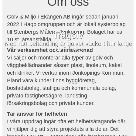
Om oss
Golv & Miljö i Ekängen AB ingår sedan januari
2022 i Hagblomgruppen och är lokalt systerbolag
till Stenbergs Måleri i Jönköping. Bolaget har ca
Trägolv
10 st. årsanställda.
Med rätt behandling är golvet vackert hur länge
som helst
Vår verksamhet och vår marknad
Vi säljer och monterar alla typer av golv och
väggbeklädnander såsom plast, linoleum, kakel
och klinker. Vi verkar inom Jönköpings Kommun.
Bland våra kunder finns byggföretag,
bostadsbolag, statliga och kommunala bolag,
privata fastighetsägare, landsting,
försäkringsbolag och privata kunder.
Tar ansvar för helheten
I våra uppdrag ingår ofta ett helhetsåtagande där
vi hjälper dig att styra projektets alla delar. Det