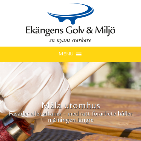
MENU
Måla utomhus
Golv
När golvet är lagt av ett proffs tål det både lek och
Fasader eller altaner – med rätt förarbete håller
målningen längre
arbete